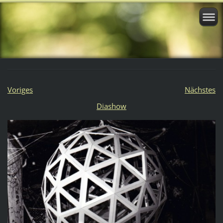
Voriges
Nächstes
Diashow