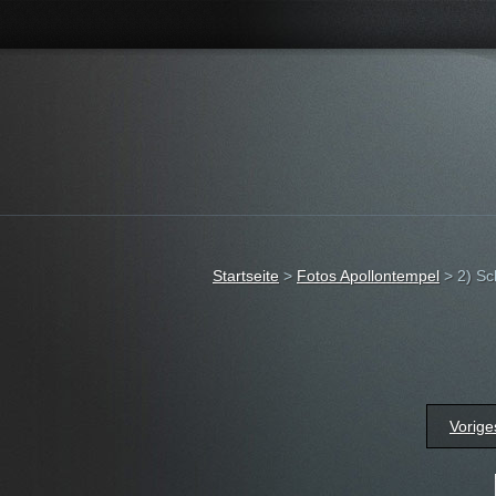
Startseite
>
Fotos Apollontempel
>
2) S
Vorige