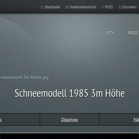
Startseite
Seitenübersicht
RSS
Drucken
VITA
PROJ
chneemodell 3m Höhe.jpg
Schneemodell 1985 3m Höhe
s
Diashow
Nä