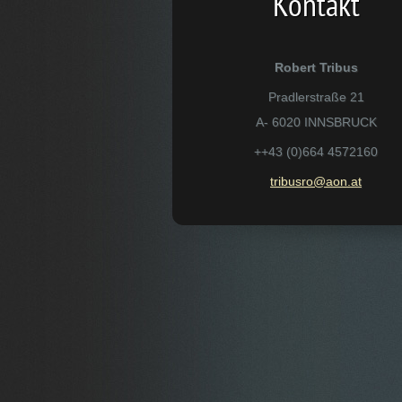
Kontakt
Robert Tribus
Pradlerstraße 21
A- 6020 INNSBRUCK
++43 (0)664 4572160
tribusro
@aon.at