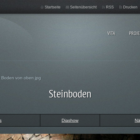
Startseite
Seitenübersicht
RSS
Drucken
VITA
PROJ
 Boden von oben.jpg
Steinboden
s
Diashow
Nä