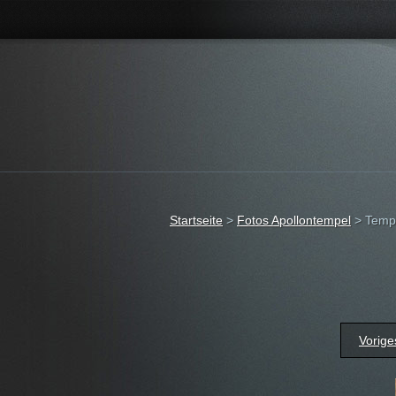
Startseite
>
Fotos Apollontempel
>
Temp
Vorige