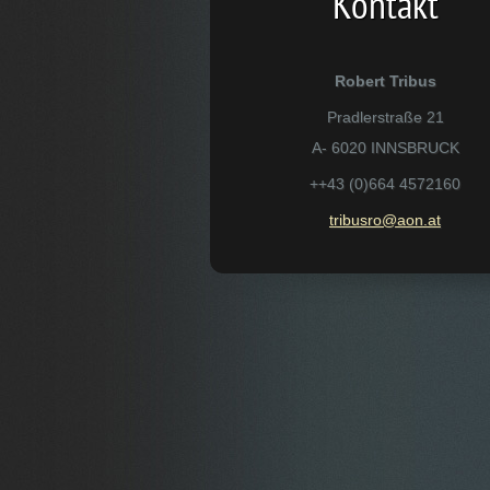
Kontakt
Robert Tribus
Pradlerstraße 21
A- 6020 INNSBRUCK
++43 (0)664 4572160
tribusro
@aon.at