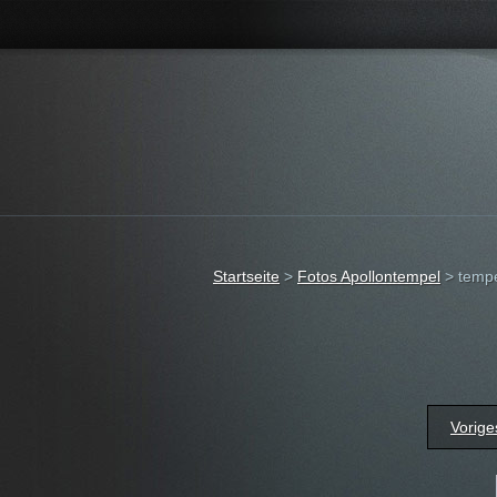
Startseite
>
Fotos Apollontempel
>
tempe
Vorige