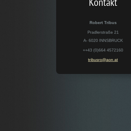
Kontakt
Robert Tribus
Pradlerstraße 21
A- 6020 INNSBRUCK
++43 (0)664 4572160
tribusro
@aon.at