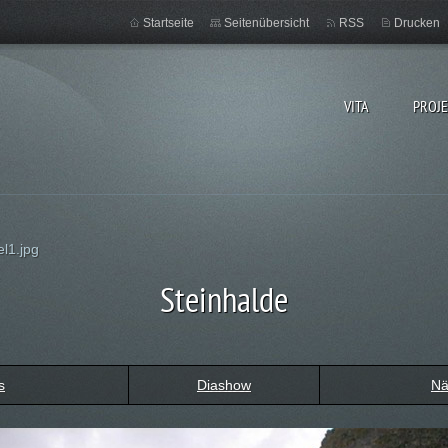
Startseite
Seitenübersicht
RSS
Drucken
VITA
PROJ
l1.jpg
Steinhalde
s
Diashow
Nä