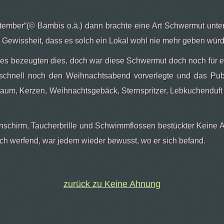
tember“(© Bambis o.ä.) dann brachte eine Art Schwermut unte
Gewissheit, dass es solch ein Lokal wohl nie mehr geben würd
es bezeugten dies, doch war diese Schwermut doch noch für ei
 schnell noch den Weihnachtsabend vorverlegte und das Pu
istbaum, Kerzen, Weihnachtsgebäck, Sternspritzer, Lebkuchenduf
enschirm, Taucherbrille und Schwimmflossen bestückter Kein
ich werfend, war jedem wieder bewusst, wo er sich befand.
zurück zu Keine Ahnung