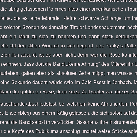
t die übrig gelassenen Pommes frites einer amerikanischen Tour
ellte, die es, eine lebende kleine schwarze Schlange um ihr
d solchen Szenen der damalige Tiroler Landeshauptmann höchst 
ant ein Mahl zu sich zu nehmen und dann stock betrunken,
 vielleicht den stillen Wunsch in sich hegend, des Punky´s Ratt
s ziemlich absurd, ist es aber nicht, denn wer die Rose kannt
erinnern, dass dort die Band „Keine Ahnung“ des Öfteren ihr U
lturleben, galten aber als absoluter Geheimtipp; man wusste n
. nur eine Sekunde dauern würde (wie im Cafe Pssst in Jenbach.
kum der goldenen Rose, denn kurze Zeit später war dieses Ga
s rauschende Abschiedsfest, bei welchem keine Ahnung dem Pu
s Ensembles) aus einem Käfig gelassen, die sich sofort auf da
end die Band selbst in verzückter Dissonanz ihre Instrumente 
 die Köpfe des Publikums anschlug und teilweise Stücke spiel