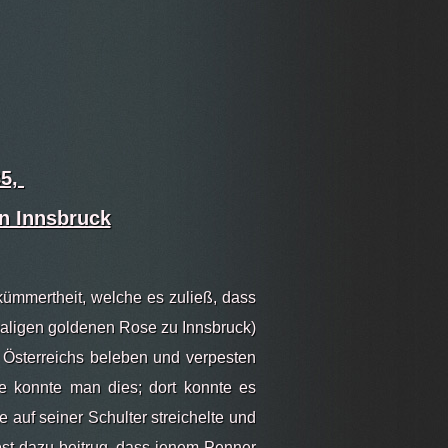
85,
in Innsbruck
kümmertheit, welche es zuließ, dass
maligen goldenen Rose zu Innsbruck)
 Österreichs beleben und verpesten
se konnte man dies; dort konnte es
 auf seiner Schulter streichelte und
lbst dazu beitrug, dass jenem Penner