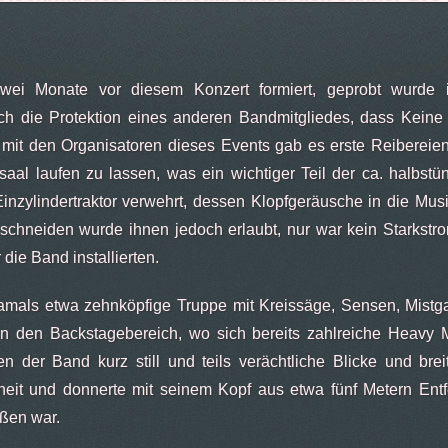
wei Monate vor diesem Konzert formiert, geprobt wurde i
ch die Protektion eines anderen Bandmitgliedes, dass Keine
 mit den Organisatoren dieses Events gab es erste Reibereie
aal laufen zu lassen, was ein wichtiger Teil der ca. halbs
nzylindertraktor verwehrt, dessen Klopfgeräusche in die Mus
u schneiden wurde ihnen jedoch erlaubt, nur war kein Starkst
die Band installierten.
 damals etwa zehnköpfige Truppe mit Kreissäge, Sensen, Mistgab
in den Backstagebereich, wo sich bereits zahlreiche Heavy Me
 der Band kurz still und teils verächtliche Blicke und br
heit und donnerte mit seinem Kopf aus etwa fünf Metern E
aßen war.