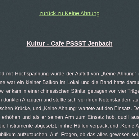
zurück zu Keine Ahnung
Kultur - Cafe PSSST Jenbach
nd mit Hochspannung wurde der Auftritt von „Keine Ahnung“
hne war ein kleiner Balkon im Lokal und die Band hatte darauf
w. er kam in einer chinesischen Sänfte, getragen von vier Träge
n dunklen Anzügen und stellte sich vor ihren Notenständern auf
schen Krücke, und „Keine Ahnung“ wartete auf den Einsatz. Der 
rhöhen und als er seinen Arm zum Einsatz hob, quoll aus 
e Instrumente abgesetzt, in ihre Hüllen verpackt und „Keine
ublikum aufzutauchen. Auf Fragen, ob das alles gewesen sei,