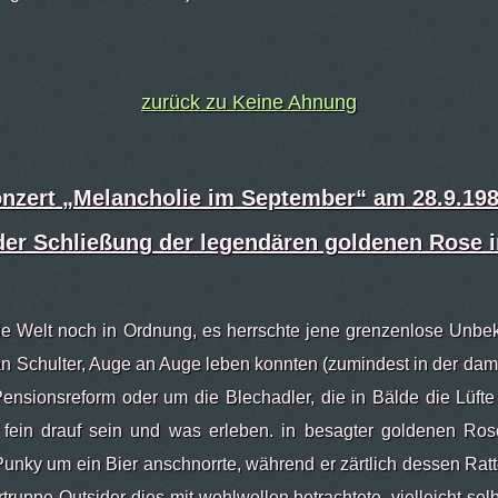
zurück zu Keine Ahnung
nzert „Melancholie im September“
am 28.9.19
der Schließung der legendären goldenen Rose 
ie Welt noch in Ordnung, es herrschte jene grenzenlose Unbe
an Schulter, Auge an Auge leben konnten (zumindest in der da
ensionsreform oder um die Blechadler, die in Bälde die Lüfte
 fein drauf sein und was erleben. in besagter goldenen Ro
unky um ein Bier anschnorrte, während er zärtlich dessen Ratte
rtruppe Outsider dies mit wohlwollen betrachtete, vielleicht se