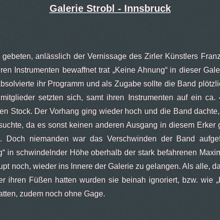
Galerie Strobl - Innsbruck
ebeten, anlässlich der Vernissage des Zirler Künstlers Franz 
en Instrumenten bewaffnet trat „Keine Ahnung“ in dieser Gale
absolvierte ihr Programm und als Zugabe sollte die Band plötzl
mitglieder setzten sich, samt ihren Instrumenten auf ein ca
ften Stock. Der Vorhang ging wieder hoch und die Band dachte
uchte, da es sonst keinen anderen Ausgang in diesem Erker 
h. Doch niemanden war das Verschwinden der Band aufgefal
 in schwindelnder Höhe oberhalb der stark befahrenen Maximi
pt noch, wieder ins Innere der Galerie zu gelangen. Als alle, d
 ihren Füßen hatten wurden sie beinah ignoriert, bzw. wie „
 hatten, zudem noch ohne Gage.