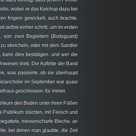
istin, wobei er das Ketchup dazu bei
en fingern gewickelt, auch brachte.
selbst einher schritt, um im ersten
 von zwei Begleitern (Bodyguard)
e zu streicheln, oder mit dem Sandler
e, kann dies bestätigen. und wer die
nwesen trieb. Die Auftritte der Band
ie, was passierte, ob sie überhaupt
 Melancholie im September war quasi
sthaus geschlossen; für immer.
blikum den Boden unter ihren Füßen
s Publikum stürzten, mit Fleisch und
begattete, messerscharfe Bleche, an
te, bei denen man glaubte, die Zeit