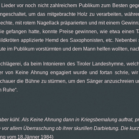
Lieder vor noch nicht zahlreichem Publikum zum Besten geg
ngeschaltet, um das mitgebrachte Holz zu verarbeiten, währ
echte, mit rotem Nagellack präparierten und mit einem Gewin
sie gefangen hatte, konnte Preise gewinnen, wie etwa einen 
ildkröten applizierte Hemd des Saxophonisten, etc. Nebenbei 
eute im Publikum vorstürmten und dem Mann helfen wollten, nach
Schlägerei, da beim Intonieren des Tiroler Landeshymne, welc
r von Keine Ahnung engagiert wurde und fortan schrie, wi
chauer die Bühne zu stürmen, um den Sänger anzuschreien un
in Ruhe“.
 aber kühl. Als Keine Ahnung dann in Kriegsbemalung auftrat, pr
 vor allem Überraschung ob ihrer skurillen Darbietung. Die kurzf
tung vom 18.Jänner 1984)