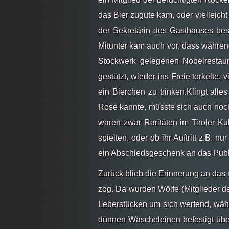
das Bier zugute kam, oder vielleich
der Sekretärin des Gasthauses best
Mitunter kam auch vor, dass währen
Stockwerk gelegenen Nobelrestaur
gestützt, wieder ins Freie torkelte,
ein Bierchen zu trinken.Klingt alle
Rose kannte, müsste sich auch noch 
waren zwar Raritäten im Tiroler Ku
spielten, oder ob ihr Auftritt z.B
ein Abschiedsgeschenk an das Publi
Zurück blieb die Erinnerung an da
zog. Da wurden Wölfe (Mitglieder de
Leberstücken um sich werfend, währ
dünnen Wäscheleinen befestigt über