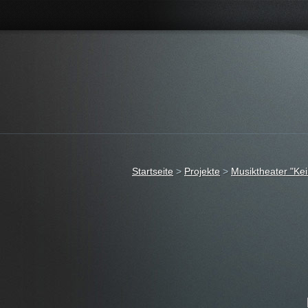
Startseite
>
Projekte
>
Musiktheater "Ke